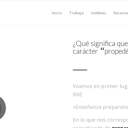
Inicio
Trabajo
Hobbies
Recurso
¿Qué significa que
“
carácter
propedé
Veamos en primer lug
RAE:
«Enseñanza preparatori
En lo que nos corresp
considerado de
prepar