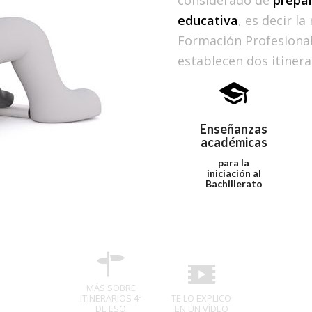
educativa
, es decir la
Formación Profesional.
establecen dos itinera
Enseñanzas
académicas
para la
iniciación al
Bachillerato
MÁS SOBRE
ITINERARIOS 4º
TE LO EXPLICO
DE ESO
EN UN VÍDEO