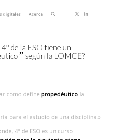
s digitales
Acerca
 4º de la ESO tiene un
”
utico
según la LOMCE?
ar como define
propedéutico
la
a para el estudio de una disciplina.»
onde, 4º de ESO es un curso
ación para la siguiente etapa