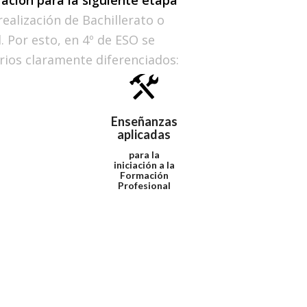
 realización de Bachillerato o
 Por esto, en 4º de ESO se
rios claramente diferenciados:
Enseñanzas
aplicadas
para la
iniciación a la
Formación
Profesional